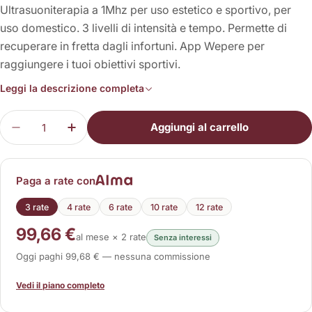
Ultrasuoniterapia a 1Mhz per uso estetico e sportivo, per
uso domestico. 3 livelli di intensità e tempo. Permette di
recuperare in fretta dagli infortuni. App Wepere per
raggiungere i tuoi obiettivi sportivi.
Leggi la descrizione completa
Quantità
Aggiungi al carrello
Diminuisci la quantità per Restart + Consulenza
Aumenta la quantità per Restart + Con
Paga a rate con
3 rate
4 rate
6 rate
10 rate
12 rate
99,66 €
al mese × 2 rate
Senza interessi
Oggi paghi 99,68 € — nessuna commissione
Vedi il piano completo