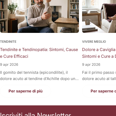
TENDINITE
VIVERE MEGLIO
Tendinite e Tendinopatia: Sintomi, Cause
Dolore a Caviglia
e Cure Efficaci
Sintomi e Cure a 
9 apr 2026
9 apr 2026
Il gomito del tennista (epicondilite), il
Fai il primo passo
dolore acuto al tendine d'Achille dopo una
dolore acuto al tal
corsa, la fitta alla spalla quando si solleva il
Oppure, a fine gior
braccio, o il fastidioso dolore al ginocchio
Per saperne di più
sono gonfie, rigid
Per saperne d
(tendine rotuleo) che impedisce di fare le
una tortura anche
scale. Cosa hanno in comune tutti questi
casa. Il dolore alla
disturbi così invalidanti? Sono tutte
condizione invali
Iscriviti alla Newsletter
patologie a carico dei tendini, i veri e
letteralmente le n