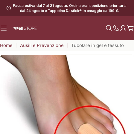
Vai
Pausa estiva dal 7 al 21 agosto.
Ordina ora: spedizione prioritaria
al
dal 24 agosto e Tappetino Dastick® in omaggio da 199 €.
contenuto
C
Mostra
il
Home
Ausili e Prevenzione
Tubolare in gel e tessuto
numero
di
assistenz
Apri supporto 1 in modalità modale