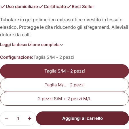
Uso domiciliare
Certificato
Best Seller
Tubolare in gel polimerico extrasoffice rivestito in tessuto
elastico. Protegge le dita riducendo gli sfregamenti. Alleviail
dolore da calli.
Leggi la descrizione completa
Configurazione:
Taglia S/M - 2 pezzi
Taglia S/M - 2 pezzi
Taglia M/L - 2 pezzi
2 pezzi S/M + 2 pezzi M/L
Quantità
Aggiungi al carrello
Diminuisci la quantità per Tubolare in gel e tessu
Aumenta la quantità per Tubolare in gel 