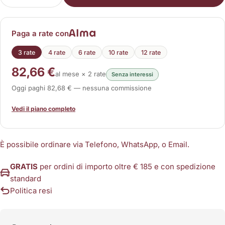
Diminuisci la quantità per Manipolo per Tekra Life
Aumenta la quantità per Manipolo per Te
Paga a rate con
3 rate
4 rate
6 rate
10 rate
12 rate
82,66 €
al mese × 2 rate
Senza interessi
Oggi paghi 82,68 € — nessuna commissione
Vedi il piano completo
È possibile ordinare via Telefono, WhatsApp, o Email.
GRATIS
per ordini di importo oltre € 185 e con spedizione
standard
Politica resi