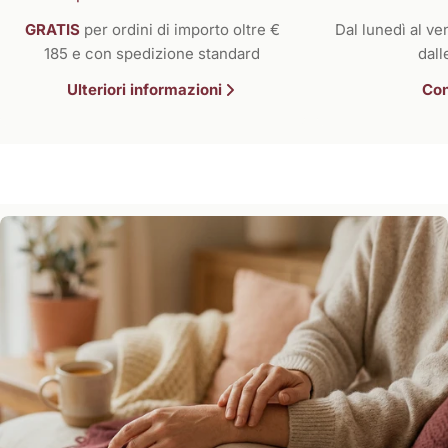
GRATIS
per ordini di importo oltre €
Dal lunedì al ven
185 e con spedizione standard
dall
Ulteriori informazioni
Con