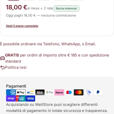
18,00 €
al mese × 2 rate
Senza interessi
Oggi paghi 18,00 € — nessuna commissione
Vedi il piano completo
È possibile ordinare via Telefono, WhatsApp, o Email.
GRATIS
per ordini di importo oltre € 185 e con spedizione
standard
Politica resi
Metodi
Pagamenti
di
pagamento
Acquistando su WellStore puoi scegliere differenti
modalità di pagamento in totale sicurezza e trasparenza.