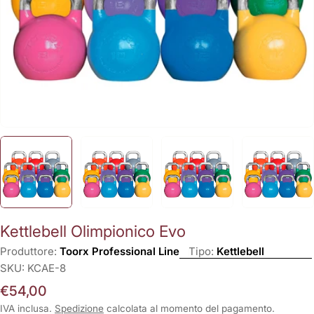
Kettlebell Olimpionico Evo
Produttore:
Toorx Professional Line
Tipo:
Kettlebell
SKU:
KCAE-8
Prezzo
€54,00
normale
IVA inclusa.
Spedizione
calcolata al momento del pagamento.