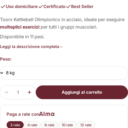
Uso domiciliare
Certificato
Best Seller
Toorx Kettlebell Olimpionico in acciaio, ideale per eseguire
molteplici esercizi
per tutti i gruppi muscolari.
Disponibile in 11 pesi.
Leggi la descrizione completa
Peso:
Quantità
Aggiungi al carrello
Diminuisci la quantità per Kettlebell Olimpionico
Aumenta la quantità per Kettlebell Olim
Paga a rate con
3 rate
4 rate
6 rate
10 rate
12 rate