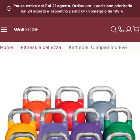
Vai
Pausa estiva dal 7 al 21 agosto.
Ordina ora: spedizione prioritaria
al
dal 24 agosto e Tappetino Dastick® in omaggio da 199 €.
contenuto
C
Mostra
il
Home
Fitness e bellezza
Kettlebell Olimpionico Evo
numero
di
assistenz
Apri supporto 1 in modalità modale