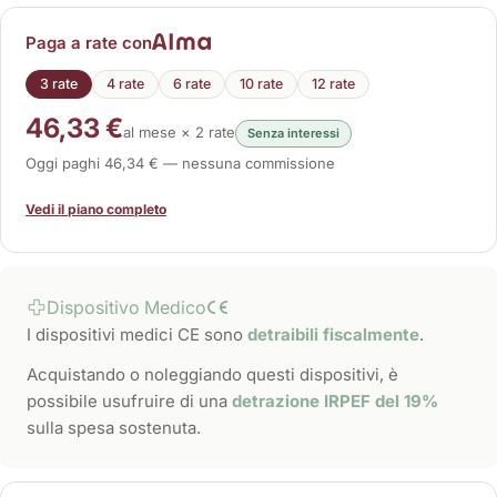
Paga a rate con
3 rate
4 rate
6 rate
10 rate
12 rate
46,33 €
al mese × 2 rate
Senza interessi
Oggi paghi 46,34 € — nessuna commissione
Vedi il piano completo
Dispositivo Medico
I dispositivi medici CE sono
detraibili fiscalmente
.
Acquistando o noleggiando questi dispositivi, è
possibile usufruire di una
detrazione IRPEF del 19%
sulla spesa sostenuta.