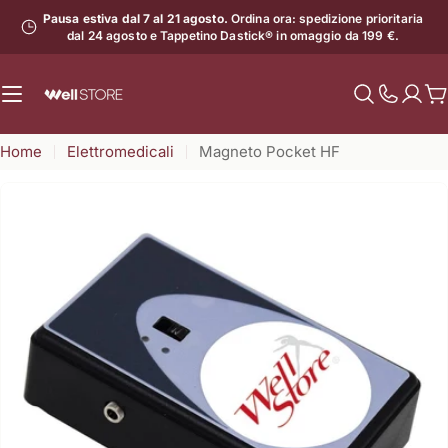
Vai
Pausa estiva dal 7 al 21 agosto.
Ordina ora: spedizione prioritaria
al
dal 24 agosto e Tappetino Dastick® in omaggio da 199 €.
contenuto
C
Mostra
il
Home
Elettromedicali
Magneto Pocket HF
numero
di
assistenz
Apri supporto 7 in modalità modale