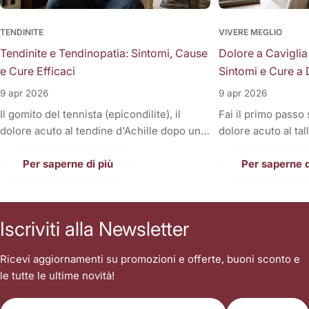
TENDINITE
VIVERE MEGLIO
Tendinite e Tendinopatia: Sintomi, Cause
Dolore a Caviglia
e Cure Efficaci
Sintomi e Cure a 
9 apr 2026
9 apr 2026
Il gomito del tennista (epicondilite), il
Fai il primo passo
dolore acuto al tendine d'Achille dopo una
dolore acuto al tal
corsa, la fitta alla spalla quando si solleva il
Oppure, a fine gior
braccio, o il fastidioso dolore al ginocchio
Per saperne di più
sono gonfie, rigid
Per saperne d
(tendine rotuleo) che impedisce di fare le
una tortura anche
scale. Cosa hanno in comune tutti questi
casa. Il dolore alla
disturbi così invalidanti? Sono tutte
condizione invali
Iscriviti alla Newsletter
patologie a carico dei tendini, i veri e
letteralmente le n
propri "tiranti" del nostro corpo. Quando
nostri piedi sono i
Ricevi aggiornamenti su promozioni e offerte, buoni sconto e
un tendine fa male, la prima reazione di
contatto con il suo
le tutte le ultime novità!
tutti è quella di autodiagnosticarsi una
sopportare l'inter
"tendinite", applicare del ghiaccio,
singolo passo. Sp
E-