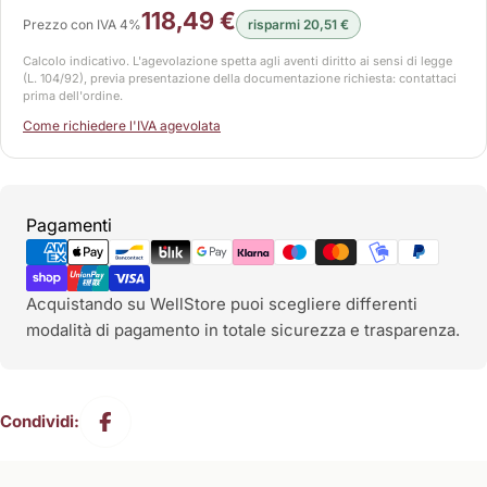
118,49 €
Prezzo con IVA 4%
risparmi 20,51 €
Calcolo indicativo. L'agevolazione spetta agli aventi diritto ai sensi di legge
(L. 104/92), previa presentazione della documentazione richiesta: contattaci
prima dell'ordine.
Come richiedere l'IVA agevolata
Metodi
Pagamenti
di
pagamento
Acquistando su WellStore puoi scegliere differenti
modalità di pagamento in totale sicurezza e trasparenza.
Condividi: