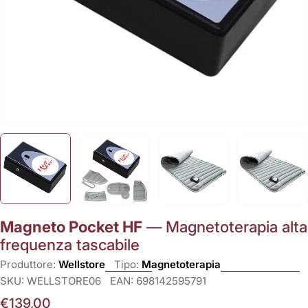
Magneto Pocket HF
— Magnetoterapia alta
frequenza tascabile
Produttore:
Wellstore
Tipo:
Magnetoterapia
SKU:
WELLSTORE06
EAN:
698142595791
Prezzo
€139,00