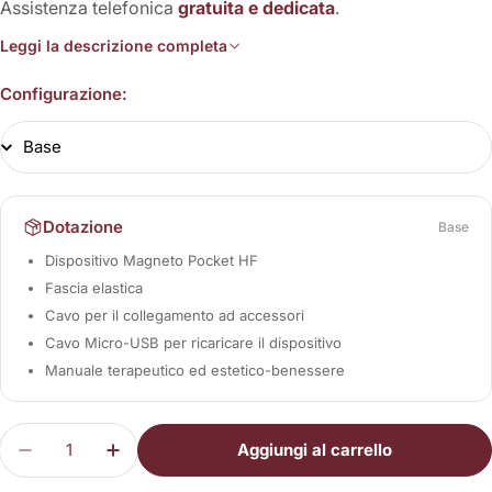
Assistenza telefonica
gratuita e dedicata
.
Leggi la descrizione completa
Configurazione:
Dotazione
Base
Dispositivo Magneto Pocket HF
Fascia elastica
Cavo per il collegamento ad accessori
Cavo Micro-USB per ricaricare il dispositivo
Manuale terapeutico ed estetico-benessere
Quantità
Aggiungi al carrello
Diminuisci la quantità per Magneto Pocket HF
Aumenta la quantità per Magneto Pocke