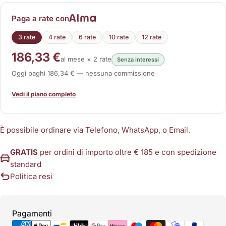
Paga a rate con
3 rate
4 rate
6 rate
10 rate
12 rate
186,33 €
al mese × 2 rate
Senza interessi
Oggi paghi 186,34 € — nessuna commissione
Vedi il piano completo
È possibile ordinare via Telefono, WhatsApp, o Email.
GRATIS
per ordini di importo oltre € 185 e con spedizione
standard
Politica resi
Metodi
Pagamenti
di