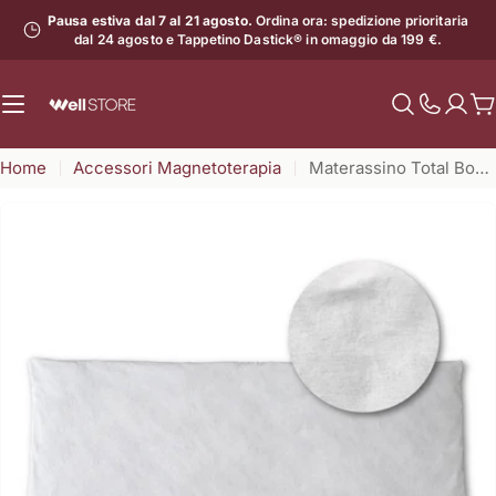
Vai
Pausa estiva dal 7 al 21 agosto.
Ordina ora: spedizione prioritaria
al
dal 24 agosto e Tappetino Dastick® in omaggio da 199 €.
contenuto
C
Mostra
il
Home
Accessori Magnetoterapia
Materassino Total Body a Bassa Frequenza per Dual Mag
numero
di
assistenz
Apri supporto 0 in modalità modale