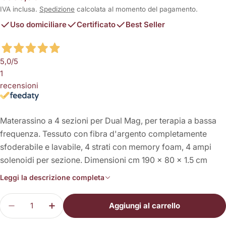
normale
IVA inclusa.
Spedizione
calcolata al momento del pagamento.
Uso domiciliare
Certificato
Best Seller
5,0
/5
1
recensioni
Materassino a 4 sezioni per Dual Mag, per terapia a bassa
frequenza. Tessuto con fibra d'argento completamente
sfoderabile e lavabile, 4 strati con memory foam, 4 ampi
solenoidi per sezione. Dimensioni cm 190 x 80 x 1.5 cm
Leggi la descrizione completa
Quantità
Aggiungi al carrello
Diminuisci la quantità per Materassino Total Bo
Aumenta la quantità per Materassino To