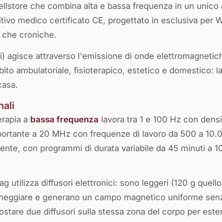
ellstore che combina alta e bassa frequenza in un unico
tivo medico certificato CE, progettato in esclusiva per W
e che croniche.
) agisce attraverso l'emissione di onde elettromagnetic
mbito ambulatoriale, fisioterapico, estetico e domestico: l
casa.
ali
erapia a
bassa frequenza
lavora tra 1 e 100 Hz con densi
 portante a 20 MHz con frequenze di lavoro da 500 a 10.
te, con programmi di durata variabile da 45 minuti a 10
g utilizza diffusori elettronici: sono leggeri (120 g quello
maneggiare e generano un campo magnetico uniforme senz
costare due diffusori sulla stessa zona del corpo per este