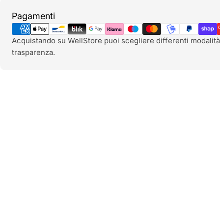
Metodi
Pagamenti
di
pagamento
Acquistando su WellStore puoi scegliere differenti modalità
trasparenza.