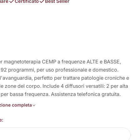
iare
Certificato
Best Seller
in modalità modale
per magnetoterapia CEMP a frequenze ALTE e BASSE,
e 92 programmi, per uso professionale e domestico.
'avanguardia, perfetto per trattare patologie croniche e
le zone del corpo. Include 4 diffusori versatili: 2 per alta
per bassa frequenza. Assistenza telefonica gratuita.
izione completa
e: