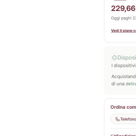
229,66
Oggi paghi 
Vedi il piano 
Dispos
I dispositi
Acquistando
di una
detr
Ordina come
Telefon