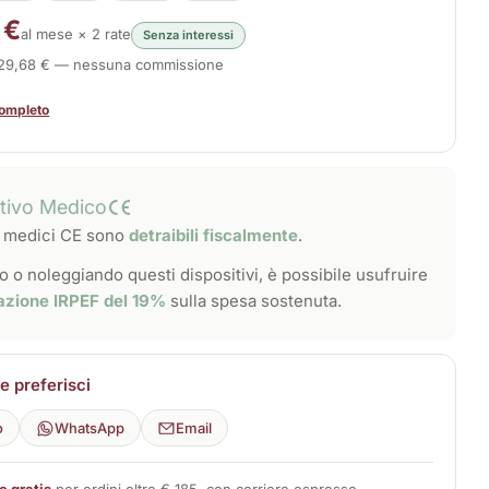
 €
al mese × 2 rate
Senza interessi
229,68 € — nessuna commissione
completo
itivo Medico
vi medici CE sono
detraibili fiscalmente
.
 o noleggiando questi dispositivi, è possibile usufruire
azione IRPEF del 19%
sulla spesa sostenuta.
 preferisci
o
WhatsApp
Email