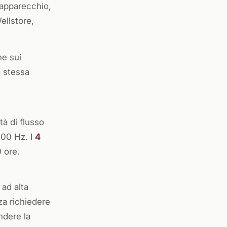
 apparecchio,
ellstore,
he sui
a stessa
tà di flusso
000 Hz. I
4
 ore.
 ad alta
a richiedere
ndere la