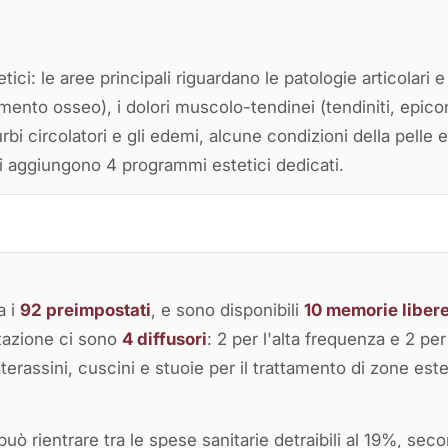
ci: le aree principali riguardano le patologie articolari 
damento osseo), i dolori muscolo-tendinei (tendiniti, epicond
urbi circolatori e gli edemi, alcune condizioni della pelle
i si aggiungono 4 programmi estetici dedicati.
a i
92 preimpostati
, e sono disponibili
10 memorie liber
tazione ci sono
4 diffusori
: 2 per l'alta frequenza e 2 per
erassini, cuscini e stuoie per il trattamento di zone est
 può rientrare tra le spese sanitarie detraibili al 19%, sec