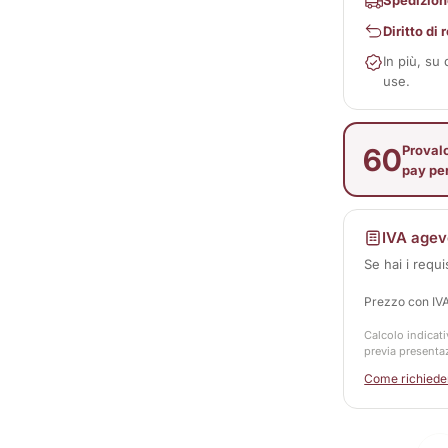
Spedizion
Diritto di
In più, su
use.
60
Provalo
pay pe
IVA agev
Se hai i requi
Prezzo con IV
Calcolo indicati
previa presenta
Come richieder