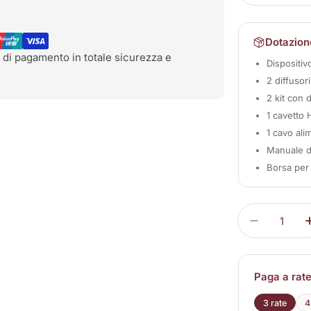
Dotazion
 di pagamento in totale sicurezza e
Dispositi
2 diffusor
2 kit con 
1 cavetto 
1 cavo ali
Manuale d'
Borsa per 
Quantità
Diminuisc
Paga a rat
3 rate
4