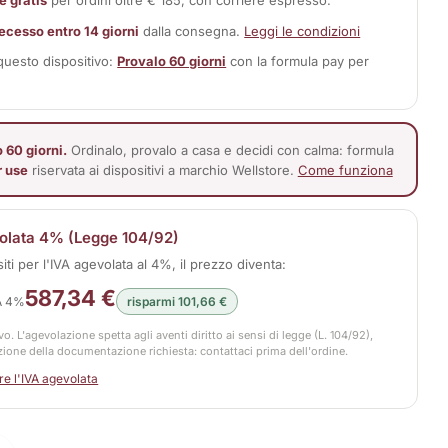
e gratis
per ordini oltre € 185, con corriere espresso.
 recesso entro 14 giorni
dalla consegna.
Leggi le condizioni
 questo dispositivo:
Provalo 60 giorni
con la formula pay per
 60 giorni.
Ordinalo, provalo a casa e decidi con calma: formula
r use
riservata ai dispositivi a marchio Wellstore.
Come funziona
olata 4% (Legge 104/92)
siti per l'IVA agevolata al 4%, il prezzo diventa:
587,34 €
A 4%
risparmi 101,66 €
vo. L'agevolazione spetta agli aventi diritto ai sensi di legge (L. 104/92),
zione della documentazione richiesta: contattaci prima dell'ordine.
e l'IVA agevolata