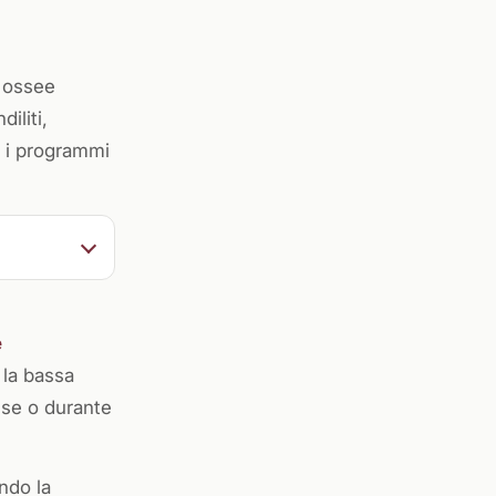
e ossee
iliti,
 e i programmi
e
 la bassa
ese o durante
ondo la