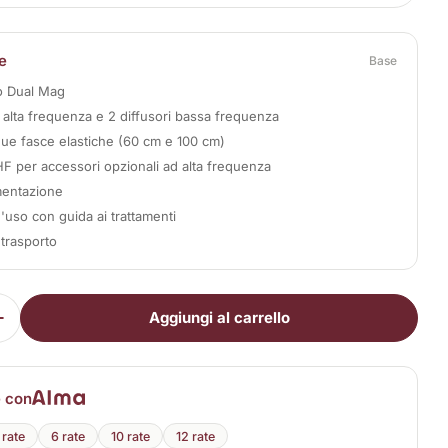
e
Base
vo Dual Mag
i alta frequenza e 2 diffusori bassa frequenza
due fasce elastiche (60 cm e 100 cm)
HF per accessori opzionali ad alta frequenza
mentazione
uso con guida ai trattamenti
trasporto
Aggiungi al carrello
i la quantità per Dual Mag
Aumenta la quantità per Dual Mag
e con
 rate
6 rate
10 rate
12 rate