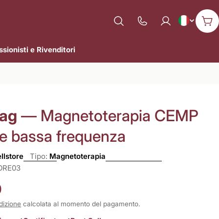
L
Italiano
Mostra
Car
il
i
numero
sionisti e Rivenditori
n
di
assistenza
g
u
Mag
— Magnetoterapia CEMP
a
 e bassa frequenza
llstore
Tipo:
Magnetoterapia
ORE03
0
dizione
calcolata al momento del pagamento.