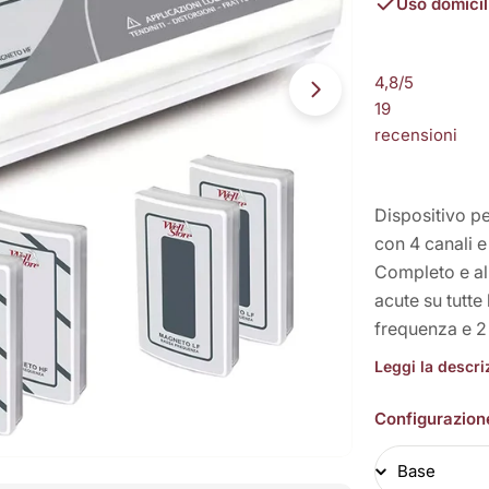
Uso domicil
4,8
/5
Apri supporto 3 
19
recensioni
Dispositivo 
con 4 canali 
Completo e all
acute su tutte 
frequenza e 2 
Leggi la descr
Configurazion