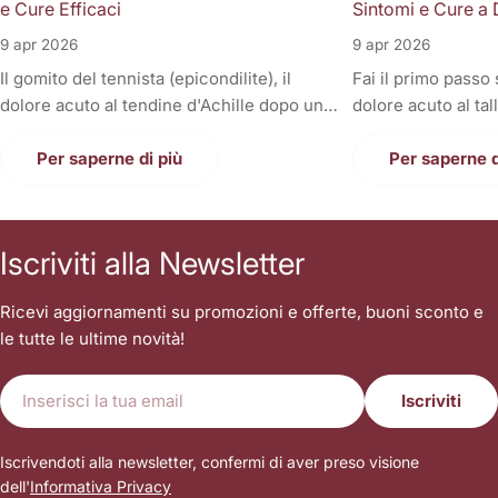
e Cure Efficaci
Sintomi e Cure a 
9 apr 2026
9 apr 2026
Il gomito del tennista (epicondilite), il
Fai il primo passo
dolore acuto al tendine d'Achille dopo una
dolore acuto al tal
corsa, la fitta alla spalla quando si solleva il
Oppure, a fine gior
braccio, o il fastidioso dolore al ginocchio
Per saperne di più
sono gonfie, rigid
Per saperne d
(tendine rotuleo) che impedisce di fare le
una tortura anche
scale. Cosa hanno in comune tutti questi
casa. Il dolore alla
disturbi così invalidanti? Sono tutte
condizione invali
Iscriviti alla Newsletter
patologie a carico dei tendini, i veri e
letteralmente le n
propri "tiranti" del nostro corpo. Quando
nostri piedi sono i
Ricevi aggiornamenti su promozioni e offerte, buoni sconto e
un tendine fa male, la prima reazione di
contatto con il suo
le tutte le ultime novità!
tutti è quella di autodiagnosticarsi una
sopportare l'inter
"tendinite", applicare del ghiaccio,
singolo passo. Sp
E-
prendere un antinfiammatorio e aspettare
sottovalutare i tr
Iscriviti
mail
che passi. Ma le settimane diventano
stringendo i denti
mesi, il dolore non scompare, e ogni
camminare sopra i
Iscrivendoti alla newsletter, confermi di aver preso visione
tentativo di tornare alla normalità sfocia in
atteggiamento è la
dell'
Informativa Privacy