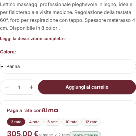
Lettino massaggi professionale pieghevole in legno, ideale
per fisioterapia e visite mediche. Regolazione della testata
60°, foro per respirazione con tappo. Spessore materasso 4
cm. Disponibile in 8 colori.
Leggi la descrizione completa
Colore:
Quantità
Aggiungi al carrello
Diminuisci la quantità per Ares
Aumenta la quantità per Ares
Paga a rate con
3 rate
4 rate
6 rate
10 rate
12 rate
305,00 €
al mese × 2 rate
Senza interessi