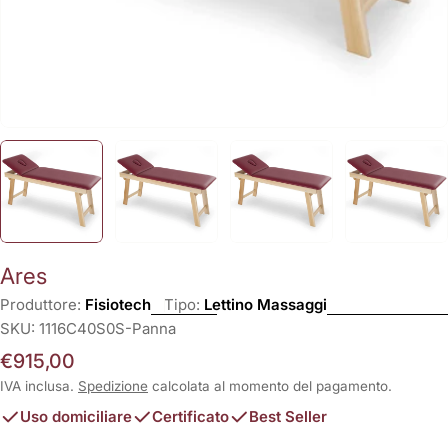
Ares
Produttore:
Fisiotech
Tipo:
Lettino Massaggi
SKU:
1116C40S0S-Panna
Prezzo
€915,00
normale
IVA inclusa.
Spedizione
calcolata al momento del pagamento.
Uso domiciliare
Certificato
Best Seller