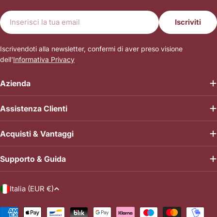
E-
Iscriviti
mail
Iscrivendoti alla newsletter, confermi di aver preso visione
dell'
Informativa Privacy
Azienda
Assistenza Clienti
Acquisti & Vantaggi
Supporto & Guida
P
Italia (EUR €)
a
e
Metodi