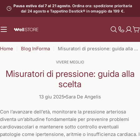
Vai
Pausa estiva dal 7 al 21 agosto.
Ordina ora: spedizione prioritaria
al
dal 24 agosto e Tappetino Dastick® in omaggio da 199 €.
contenuto
C
Mostra
il
Home
Blog InForma
Misuratori di pressione: guida alla scelta
numero
di
VIVERE MEGLIO
assistenz
Misuratori di pressione: guida alla
scelta
13 giu 2025
Sara De Angelis
Con l’avanzare dell’età, monitorare la pressione arteriosa
diventa un’abitudine fondamentale per prevenire problemi
cardiovascolari e mantenere sotto controllo eventuali
patologie come ipertensione, aritmie o insufficienza cardiaca. I