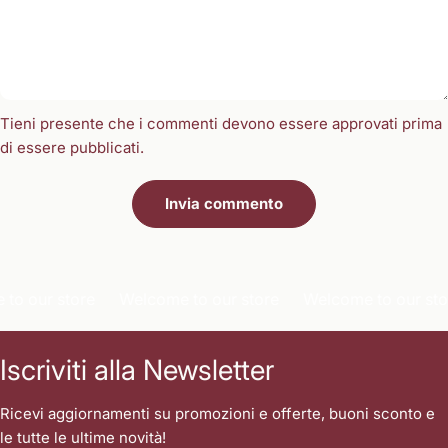
Tieni presente che i commenti devono essere approvati prima
di essere pubblicati.
Invia commento
o our store
Welcome to our store
Welcome to our stor
Iscriviti alla Newsletter
Ricevi aggiornamenti su promozioni e offerte, buoni sconto e
le tutte le ultime novità!