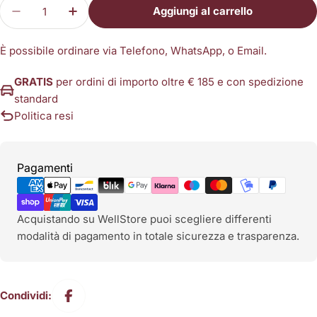
Quantità
Aggiungi al carrello
Diminuisci la quantità per Diffusore Morbido HF 
Aumenta la quantità per Diffusore Morb
È possibile ordinare via Telefono, WhatsApp, o Email.
GRATIS
per ordini di importo oltre € 185 e con spedizione
standard
Politica resi
Metodi
Pagamenti
di
pagamento
Acquistando su WellStore puoi scegliere differenti
modalità di pagamento in totale sicurezza e trasparenza.
Condividi: