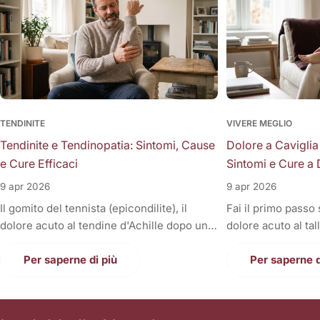
TENDINITE
VIVERE MEGLIO
Tendinite e Tendinopatia: Sintomi, Cause
Dolore a Caviglia
e Cure Efficaci
Sintomi e Cure a 
9 apr 2026
9 apr 2026
Il gomito del tennista (epicondilite), il
Fai il primo passo
dolore acuto al tendine d'Achille dopo una
dolore acuto al tal
corsa, la fitta alla spalla quando si solleva il
Oppure, a fine gior
braccio, o il fastidioso dolore al ginocchio
Per saperne di più
sono gonfie, rigid
Per saperne d
(tendine rotuleo) che impedisce di fare le
una tortura anche
scale. Cosa hanno in comune tutti questi
casa. Il dolore alla
disturbi così invalidanti? Sono tutte
condizione invali