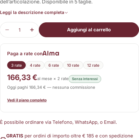
dell’articolazione. Disponibile in 5 taglie.
Leggi la descrizione completa
Quantità
Aggiungi al carrello
Diminuisci la quantità per Ortesi Anca TLC
Aumenta la quantità per Ortesi Anca TL
Paga a rate con
3 rate
4 rate
6 rate
10 rate
12 rate
166,33 €
al mese × 2 rate
Senza interessi
Oggi paghi 166,34 € — nessuna commissione
Vedi il piano completo
È possibile ordinare via Telefono, WhatsApp, o Email.
GRATIS
per ordini di importo oltre € 185 e con spedizione