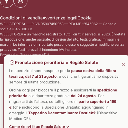
/
Facebook
Instagram
guarigione completa e duratura. I ponti del
l'azione combinata
r
nostro corpo: Cos'è un tendine? I tendini
Elettrostimolazio
e
Condizioni di vendita
Avvertenze legali
Cookie
sono strutture anatomiche incredibilmente
Magnetoterapia C
WELLSTORE Srl — P.IVA 05907450968 — REA MB-2545062 — Capitale
g
resistenti, formate da densi fasci di fibre
biomeccanica: L'a
sociale € 45.000 i.v.
i
di collagene. Funzionano come dei ponti
caviglia Nonostant
WELLSTORE® è un marchio registrato. Tutti i diritti riservati. © 2026. È vietata
anelastici: collegano i muscoli (che
il complesso piede
o
la riproduzione, anche parziale, di design del sito, testi, grafica, immagini e
marchi. Le informazioni riportate possono essere soggette a modifiche senza
generano la forza) alle ossa (che devono
strutture più intr
n
preavviso. Tutti i prezzi si intendono IVA inclusa.
essere mosse). Quando il muscolo si
formato da ben 26 
e
Powered by
Trasparenze ADV
contrae, tira il tendine, che a sua volta tira
oltre 100 muscoli,
Prenotazione prioritaria e Regalo Salute
l'osso, generando il movimento. I tendini
lavorano in perfett
Le spedizioni sono sospese per la
pausa estiva della filiera
sono progettati per sopportare carichi di
equilibrio, spinta 
tecnica, dal 7 al 21 agosto
: è così che ti garantiamo dispositivi
trazione immensi. Tuttavia, hanno un
L'articolazione pri
sempre di ultima produzione.
enorme punto debole: sono scarsamente
(tibio-tarsica) uni
Ordina oggi per bloccare il prezzo e assicurarti la
spedizione
vascolarizzati. Ricevono pochissimo
osso fondamentale
prioritaria
alla ripartenza graduale
dal 24 agosto
. Per
sangue rispetto a un muscolo. Questo
Sotto di esso si sv
ringraziarti dell'attesa, su tutti gli ordini
pari o superiori a 199
€
(che includono la Spedizione Gratuita) aggiungiamo in
significa che, quando subiscono un danno
da una spessa fasc
omaggio il
Tappetino Decontaminante Dastick®
(Dispositivo
o un'infiammazione, ricevono poche
fascia plantare) ch
Medico CE).
sostanze nutritive e poco ossigeno per
del piede. Quando
Come ricevi il tuo Regalo Salute