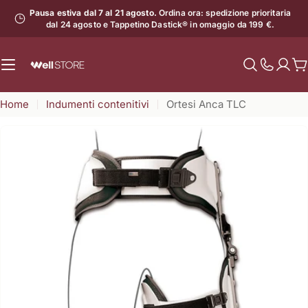
Vai
Pausa estiva dal 7 al 21 agosto.
Ordina ora: spedizione prioritaria
al
dal 24 agosto e Tappetino Dastick® in omaggio da 199 €.
contenuto
C
Mostra
il
Home
Indumenti contenitivi
Ortesi Anca TLC
numero
di
assistenz
Apri supporto 0 in modalità modale