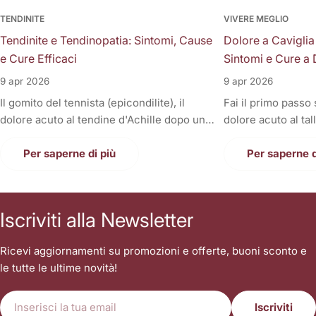
TENDINITE
VIVERE MEGLIO
Tendinite e Tendinopatia: Sintomi, Cause
Dolore a Caviglia
e Cure Efficaci
Sintomi e Cure a 
9 apr 2026
9 apr 2026
Il gomito del tennista (epicondilite), il
Fai il primo passo
dolore acuto al tendine d'Achille dopo una
dolore acuto al tal
corsa, la fitta alla spalla quando si solleva il
Oppure, a fine gior
braccio, o il fastidioso dolore al ginocchio
Per saperne di più
sono gonfie, rigid
Per saperne d
(tendine rotuleo) che impedisce di fare le
una tortura anche
scale. Cosa hanno in comune tutti questi
casa. Il dolore alla
disturbi così invalidanti? Sono tutte
condizione invali
Iscriviti alla Newsletter
patologie a carico dei tendini, i veri e
letteralmente le n
propri "tiranti" del nostro corpo. Quando
nostri piedi sono i
Ricevi aggiornamenti su promozioni e offerte, buoni sconto e
un tendine fa male, la prima reazione di
contatto con il suo
le tutte le ultime novità!
tutti è quella di autodiagnosticarsi una
sopportare l'inter
"tendinite", applicare del ghiaccio,
singolo passo. Sp
E-
prendere un antinfiammatorio e aspettare
sottovalutare i tr
Iscriviti
mail