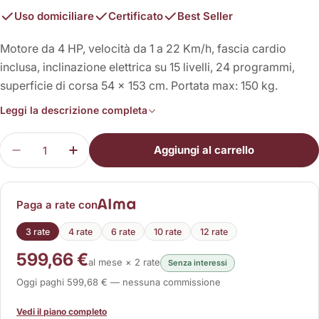
Uso domiciliare
Certificato
Best Seller
Motore da 4 HP, velocità da 1 a 22 Km/h, fascia cardio
inclusa, inclinazione elettrica su 15 livelli, 24 programmi,
superficie di corsa 54 x 153 cm. Portata max: 150 kg.
Leggi la descrizione completa
Quantità
Aggiungi al carrello
Diminuisci la quantità per Mirage S70
Aumenta la quantità per Mirage S70
Paga a rate con
3 rate
4 rate
6 rate
10 rate
12 rate
599,66 €
al mese × 2 rate
Senza interessi
Oggi paghi 599,68 € — nessuna commissione
Vedi il piano completo