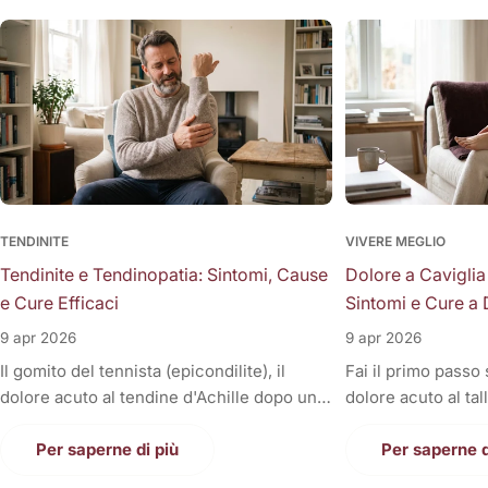
TENDINITE
VIVERE MEGLIO
Tendinite e Tendinopatia: Sintomi, Cause
Dolore a Caviglia
e Cure Efficaci
Sintomi e Cure a 
9 apr 2026
9 apr 2026
Il gomito del tennista (epicondilite), il
Fai il primo passo
dolore acuto al tendine d'Achille dopo una
dolore acuto al tal
corsa, la fitta alla spalla quando si solleva il
Oppure, a fine gior
braccio, o il fastidioso dolore al ginocchio
Per saperne di più
sono gonfie, rigid
Per saperne d
(tendine rotuleo) che impedisce di fare le
una tortura anche