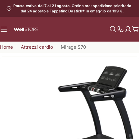
Vai
Pausa estiva dal 7 al 21 agosto.
Ordina ora: spedizione prioritaria
al
dal 24 agosto e Tappetino Dastick® in omaggio da 199 €.
contenuto
C
Mostra
il
Home
Attrezzi cardio
Mirage S70
numero
di
assistenz
Apri supporto 0 in modalità modale