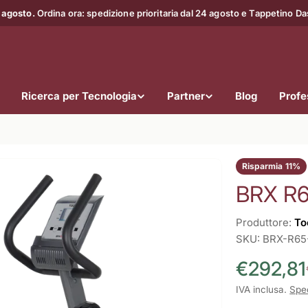
 agosto.
Ordina ora: spedizione prioritaria dal 24 agosto e Tappetino D
Ricerca per Tecnologia
Partner
Blog
Profes
Risparmia
11%
BRX R6
Produttore:
To
SKU:
BRX-R6
€292,81
Prezzo
Prezzo
IVA inclusa.
Spe
di
normale