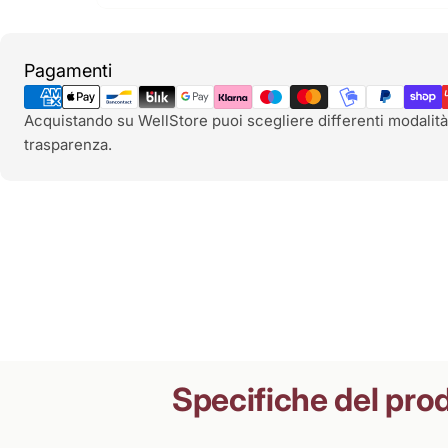
Metodi
Pagamenti
di
pagamento
Acquistando su WellStore puoi scegliere differenti modalità
trasparenza.
Specifiche del pro