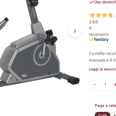
Uso domicil
Apri supporto 1 
vendita
3,8
/5
4
recensioni
Cyclette recum
manuale a 8 li
Leggi la descr
Quantità
Diminuisc
Paga a rat
3 rate
4