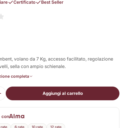
iare
Certificato
Best Seller
in modalità modale
bent, volano da 7 Kg, accesso facilitato, regolazione
velli, sella con ampio schienale.
izione completa
Aggiungi al carrello
i la quantità per BRX R65 Comfort
Aumenta la quantità per BRX R65 Comfort
e con
 rate
6 rate
10 rate
12 rate