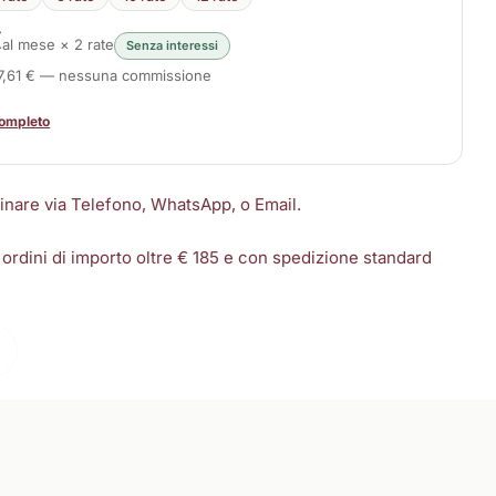
€
al mese × 2 rate
Senza interessi
97,61 € — nessuna commissione
completo
dinare via Telefono, WhatsApp, o Email.
 ordini di importo oltre € 185 e con spedizione standard