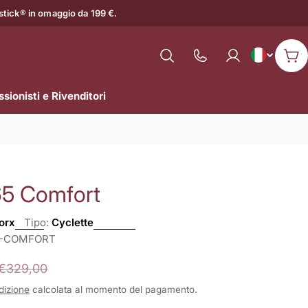
astick® in omaggio da 199 €.
L
Italiano
Mostra
Car
il
i
numero
sionisti e Rivenditori
n
di
assistenza
g
u
5 Comfort
a
orx
Tipo:
Cyclette
5-COMFORT
€329,00
dizione
calcolata al momento del pagamento.