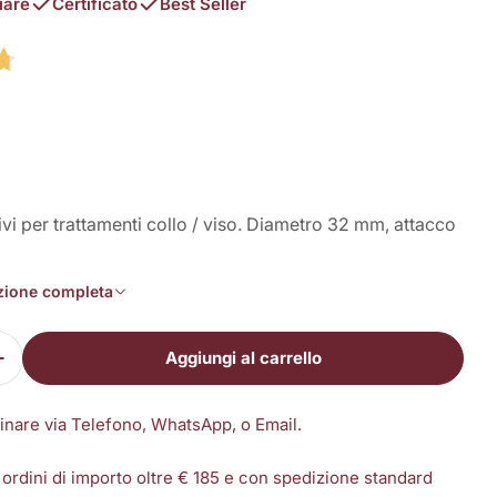
iare
Certificato
Best Seller
ivi per trattamenti collo / viso. Diametro 32 mm, attacco
izione completa
Aggiungi al carrello
 la quantità per Elettrodi adesivi per viso, a spinott
Aumenta la quantità per Elettrodi adesivi per viso, a
dinare via Telefono, WhatsApp, o Email.
 ordini di importo oltre € 185 e con spedizione standard