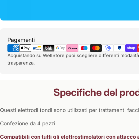
Metodi
Pagamenti
di
pagamento
Acquistando su WellStore puoi scegliere differenti modalità
trasparenza.
Specifiche del pro
Questi elettrodi tondi sono utilizzati per trattamenti fa
Confezione da 4 pezzi.
Compatibili con tutti gli elettrostimolatori con attacco 