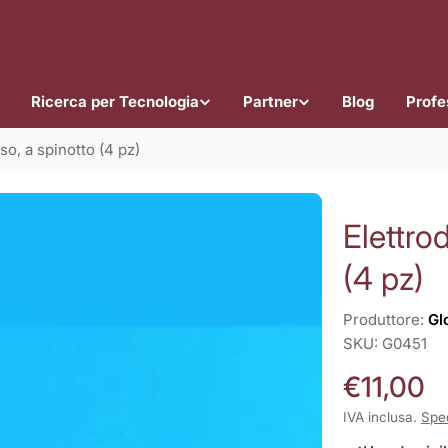
Ricerca per Tecnologia
Partner
Blog
Profes
iso, a spinotto (4 pz)
Elettrod
(4 pz)
Produttore:
Gl
SKU:
G0451
Prezzo
€11,00
normale
IVA inclusa.
Spe