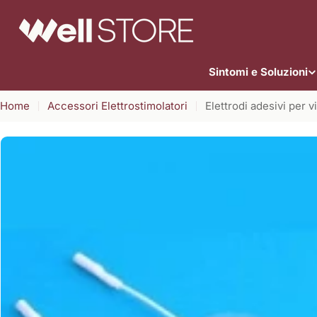
Vai
al
contenuto
Sintomi e Soluzioni
Home
Accessori Elettrostimolatori
Elettrodi adesivi per v