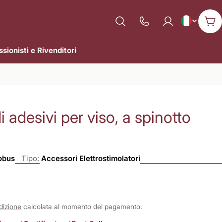
L
Italiano
Mostra
Car
il
i
numero
sionisti e Rivenditori
n
di
assistenza
g
u
i adesivi per viso, a spinotto
a
obus
Tipo:
Accessori Elettrostimolatori
dizione
calcolata al momento del pagamento.