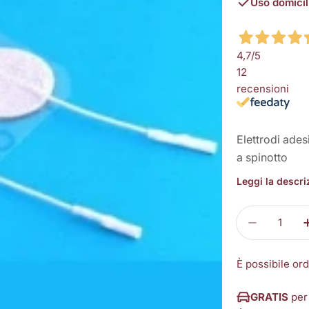
Uso domicil
4,7
/5
12
recensioni
Elettrodi ades
a spinotto
Leggi la descr
Quantità
Diminuisci
È possibile or
GRATIS
per